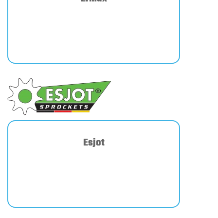
Esjot