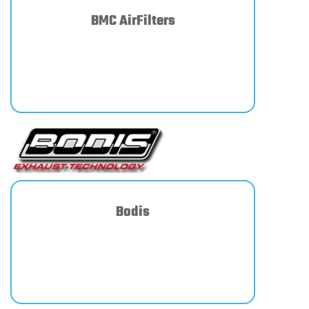
BMC AirFilters
Bodis