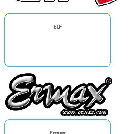
ELF
Ermax