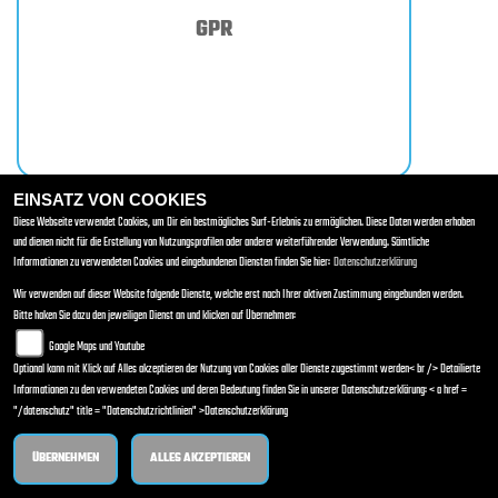
GPR
EINSATZ VON COOKIES
Diese Webseite verwendet Cookies, um Dir ein bestmögliches Surf-Erlebnis zu ermöglichen. Diese Daten werden erhoben
und dienen nicht für die Erstellung von Nutzungsprofilen oder anderer weiterführender Verwendung. Sämtliche
Informationen zu verwendeten Cookies und eingebundenen Diensten finden Sie hier:
Datenschutzerklärung
Wir verwenden auf dieser Website folgende Dienste, welche erst nach Ihrer aktiven Zustimmung eingebunden werden.
Bitte haken Sie dazu den jeweiligen Dienst an und klicken auf Übernehmen:
Google Maps und Youtube
Optional kann mit Klick auf Alles akzeptieren der Nutzung von Cookies aller Dienste zugestimmt werden< br /> Detailierte
Informationen zu den verwendeten Cookies und deren Bedeutung finden Sie in unserer Datenschutzerklärung: < a href =
GSG Mototechnik
"/datenschutz" title = "Datenschutzrichtlinien" >Datenschutzerklärung
ÜBERNEHMEN
ALLES AKZEPTIEREN