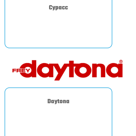
Cypacc
Daytona